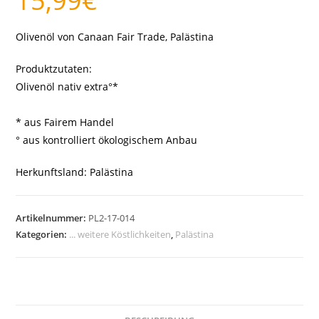
15,99
€
Olivenöl von Canaan Fair Trade, Palästina
Produktzutaten:
Olivenöl nativ extra°*
* aus Fairem Handel
° aus kontrolliert ökologischem Anbau
Herkunftsland: Palästina
Artikelnummer:
PL2-17-014
Kategorien:
... weitere Köstlichkeiten
,
Palästina