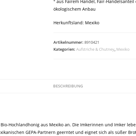
° aus Fairem Handel, Fair-Handelsanteil
ökologischem Anbau
Herkunftsland: Mexiko
Artikelnummer:
8910421
Kategorien:
Aufstriche & Chutney
,
Mexiko
BESCHREIBUNG
 Bio-Hochlandhonig aus Mexiko an. Die Imkerinnen und Imker lebe
ikanischen GEPA-Partnern geerntet und eignet sich als süßer Bro