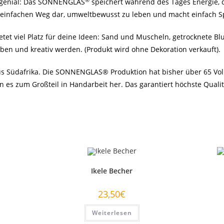
®
 genial: Das SONNENGLAS
speichert während des Tages Energie, d
en einfachen Weg dar, umweltbewusst zu leben und macht einfach S
et viel Platz für deine Ideen: Sand und Muscheln, getrocknete Bl
ben und kreativ werden. (Produkt wird ohne Dekoration verkauft).
 Südafrika. Die SONNENGLAS® Produktion hat bisher über 65 Vollz
n es zum Großteil in Handarbeit her. Das garantiert höchste Qual
Ikele Becher
23,50
€
Weiterlesen